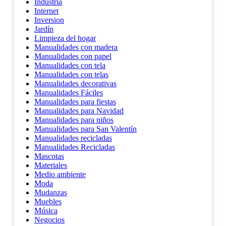
Industria
Internet
Inversion
Jardín
Limpieza del hogar
Manualidades con madera
Manualidades con papel
Manualidades con tela
Manualidades con telas
Manualidades decorativas
Manualidades Fáciles
Manualidades para fiestas
Manualidades para Navidad
Manualidades para niños
Manualidades para San Valentín
Manualidades recicladas
Manualidades Recicladas
Mascotas
Materiales
Medio ambiente
Moda
Mudanzas
Muebles
Música
Negocios