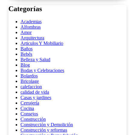
Categorías
Academias
Alfombras
Amor
Arquitectura
Articulos Y Mobiliario
Baños
Bebés
Belleza y Salud
Blog
Bodas y Celebraciones
Bolardos
Bricolage
calefaccion
calidad de vida
Casas y jardines
Cerrajería
Cocina
Consejos
Construcción
Construcción y Demolición
Construcción y reformas