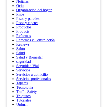
Noticias
Ocio
Organización del hogar
Pisos
Pisos y paredes
Pisos y tapetes
Productos
Products
Reformas
Reformas y Construcción
Reviews
Salón
Salud
Salud y Bienestar
seguridad
Seguridad Vial
Servicios
Servicios a domicilio
Servicios profesionales
Tapetes
Tecnología
Traffic Safety
Truquitos
Tutoriales
Unimat