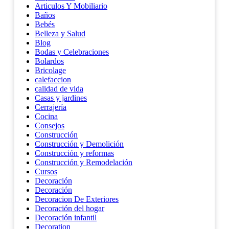
Articulos Y Mobiliario
Baños
Bebés
Belleza y Salud
Blog
Bodas y Celebraciones
Bolardos
Bricolage
calefaccion
calidad de vida
Casas y jardines
Cerrajería
Cocina
Consejos
Construcción
Construcción y Demolición
Construcción y reformas
Construcción y Remodelación
Cursos
Decoración
Decoración
Decoracion De Exteriores
Decoración del hogar
Decoración infantil
Decoration