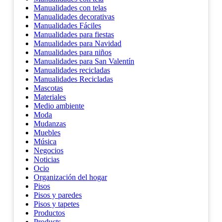
Manualidades con telas
Manualidades decorativas
Manualidades Fáciles
Manualidades para fiestas
Manualidades para Navidad
Manualidades para niños
Manualidades para San Valentín
Manualidades recicladas
Manualidades Recicladas
Mascotas
Materiales
Medio ambiente
Moda
Mudanzas
Muebles
Música
Negocios
Noticias
Ocio
Organización del hogar
Pisos
Pisos y paredes
Pisos y tapetes
Productos
Products