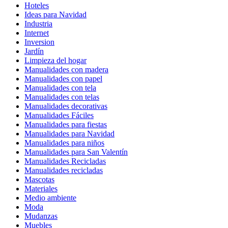
Hoteles
Ideas para Navidad
Industria
Internet
Inversion
Jardín
Limpieza del hogar
Manualidades con madera
Manualidades con papel
Manualidades con tela
Manualidades con telas
Manualidades decorativas
Manualidades Fáciles
Manualidades para fiestas
Manualidades para Navidad
Manualidades para niños
Manualidades para San Valentín
Manualidades Recicladas
Manualidades recicladas
Mascotas
Materiales
Medio ambiente
Moda
Mudanzas
Muebles