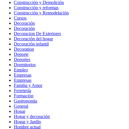
Construcción y Demolición
Construcción y reformas
Construcción y Remodelación
Cursos
Decoración
Decoración
Decoracion De Exteriores
Decoración del hogar
Decoración infantil
Decoration
Deporte
Deportes
Dormitorios
Empleo
Empresas
Empresas
Familia y Amor
Ferretería
Formación
Gastronomía
General
Hogar
Hogar y decoración
Hogar y Jardín
Hombre actual