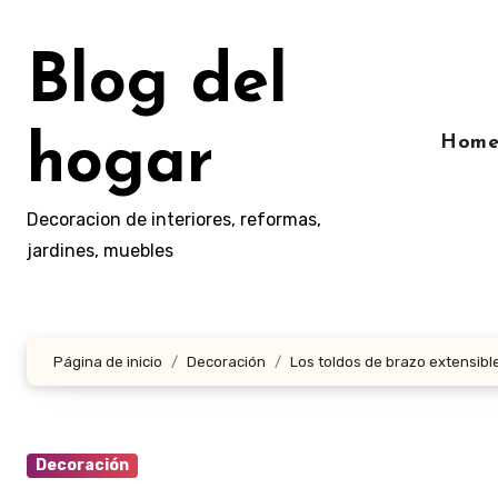
Ir
al
Blog del
contenido
hogar
Hom
Decoracion de interiores, reformas,
jardines, muebles
Página de inicio
Decoración
Los toldos de brazo extensible
Decoración