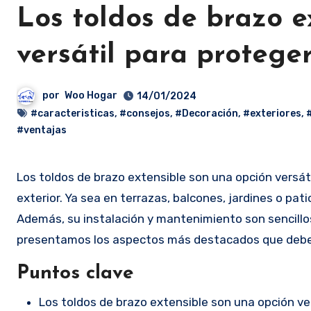
Los toldos de brazo e
versátil para proteger
por
Woo Hogar
14/01/2024
#caracteristicas
,
#consejos
,
#Decoración
,
#exteriores
,
#ventajas
Los toldos de brazo extensible son una opción versátil y práctica para proteger y aprovechar al máximo tu espacio
exterior. Ya sea en terrazas, balcones, jardines o pati
Además, su instalación y mantenimiento son sencillos,
presentamos los aspectos más destacados que debes 
Puntos clave
Los toldos de brazo extensible son una opción vers