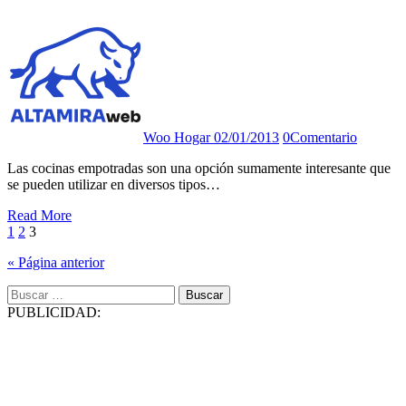
Woo Hogar
02/01/2013
0
Comentario
Las cocinas empotradas son una opción sumamente interesante que
se pueden utilizar en diversos tipos…
Read More
Paginación
1
2
3
de
« Página anterior
entradas
Buscar:
PUBLICIDAD: