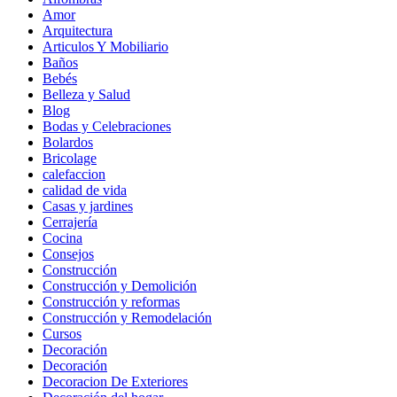
Amor
Arquitectura
Articulos Y Mobiliario
Baños
Bebés
Belleza y Salud
Blog
Bodas y Celebraciones
Bolardos
Bricolage
calefaccion
calidad de vida
Casas y jardines
Cerrajería
Cocina
Consejos
Construcción
Construcción y Demolición
Construcción y reformas
Construcción y Remodelación
Cursos
Decoración
Decoración
Decoracion De Exteriores