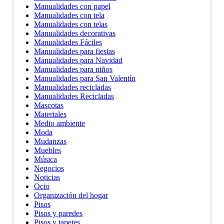
Manualidades con papel
Manualidades con tela
Manualidades con telas
Manualidades decorativas
Manualidades Fáciles
Manualidades para fiestas
Manualidades para Navidad
Manualidades para niños
Manualidades para San Valentín
Manualidades recicladas
Manualidades Recicladas
Mascotas
Materiales
Medio ambiente
Moda
Mudanzas
Muebles
Música
Negocios
Noticias
Ocio
Organización del hogar
Pisos
Pisos y paredes
Pisos y tapetes