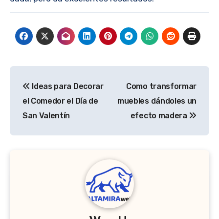
Navegación
Ideas para Decorar
Como transformar
de
el Comedor el Día de
muebles dándoles un
entradas
San Valentín
efecto madera