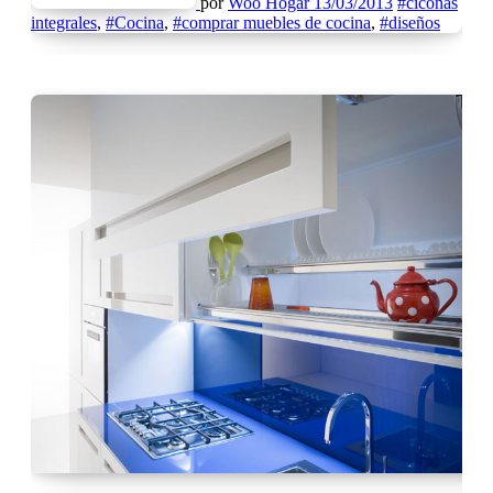
por
Woo Hogar
13/03/2013
#ciconas
integrales
,
#Cocina
,
#comprar muebles de cocina
,
#diseños