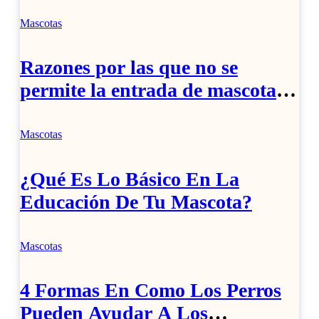
Mascotas
Razones por las que no se
permite la entrada de mascotas
en transportes y restaurantes
extranjeros.
Mascotas
¿Qué Es Lo Básico En La
Educación De Tu Mascota?
Mascotas
4 Formas En Como Los Perros
Pueden Ayudar A Los