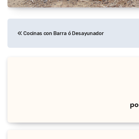
Navegación
Cocinas con Barra ó Desayunador
de
entradas
p