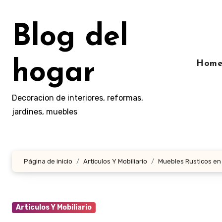
Ir
al
Blog del
contenido
hogar
Hom
Decoracion de interiores, reformas,
jardines, muebles
Página de inicio
Articulos Y Mobiliario
Muebles Rusticos en
Articulos Y Mobiliario