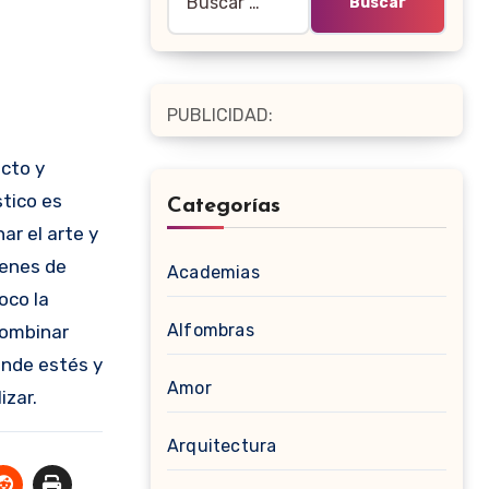
PUBLICIDAD:
ecto y
tico es
Categorías
r el arte y
genes de
Academias
oco la
Alfombras
combinar
onde estés y
Amor
izar.
Arquitectura