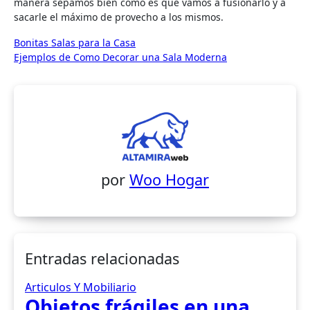
manera sepamos bien como es que vamos a fusionarlo y a
sacarle el máximo de provecho a los mismos.
Navegación
Bonitas Salas para la Casa
Ejemplos de Como Decorar una Sala Moderna
de
entradas
por
Woo Hogar
Entradas relacionadas
Articulos Y Mobiliario
Objetos frágiles en una