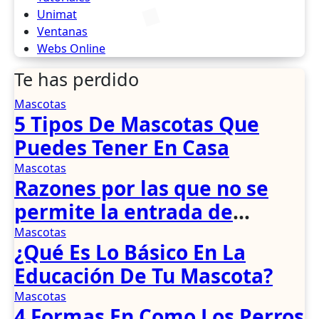
Unimat
Ventanas
Webs Online
Te has perdido
Mascotas
5 Tipos De Mascotas Que
Puedes Tener En Casa
Mascotas
Razones por las que no se
permite la entrada de
mascotas en transportes y
Mascotas
¿Qué Es Lo Básico En La
restaurantes extranjeros.
Educación De Tu Mascota?
Mascotas
4 Formas En Como Los Perros