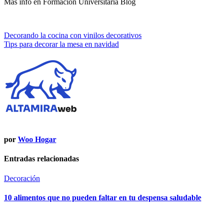
Mas info en Formación Universitaria Blog
Navegación
Decorando la cocina con vinilos decorativos
Tips para decorar la mesa en navidad
de
entradas
por
Woo Hogar
Entradas relacionadas
Decoración
10 alimentos que no pueden faltar en tu despensa saludable