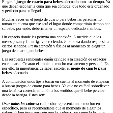
Elegir el
juego de cuarto para bebes
adecuado toma su tiempo. Ya
que deben escoger la cuna que sea cómoda, que todo este ordenado
y perfecto para su llegada.
Muchas veces en el juego de cuarto para bebes las personas no
toman en cuenta que ese será el lugar donde compartirán tiempo con
su bebe, por ende, debería tener un espacio dedicado a ambos.
Un espacio donde les permita una conexión. A medida que los
meses pasan y la barriga va creciendo, él bebe va dando respuesta a
ciertos sentidos. Presta atención y úsalos al momento de elegir un
juego de cuarto para bebes.
Las respuestas sensoriales darán cavidad a la creación de espacios
en el cuarto. Crearan el ambiente mucho más ameno y personal. Es
por ello, la importancia de saber escoger el
juego de cuarto para
bebes
adecuado.
A continuación unos tips a tomar en cuenta al momento de empezar
a buscar
juegos de cuarto para bebes.
Ya que no es fácil sobrellevar
una temática correcta en unión a los sentidos que él bebe percibe
desde la barriga. Estos son:
Usar todos los colores:
cada color representa una emoción en
específico, pero es recomendable que al momento de elegir los
colores deben tener presente que los colores son como la luz y es