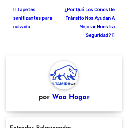
Navegación
Tapetes
¿Por Qué Los Conos De
de
sanitizantes para
Tránsito Nos Ayudan A
entradas
calzado
Mejorar Nuestra
Seguridad?
por
Woo Hogar
Entradas Relacionadas