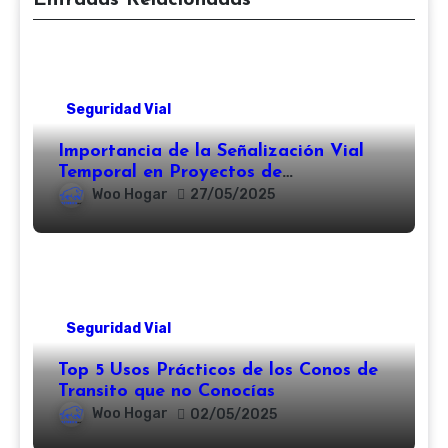
Seguridad Vial
Importancia de la Señalización Vial
Temporal en Proyectos de
Rehabilitación
Woo Hogar
27/05/2025
Seguridad Vial
Top 5 Usos Prácticos de los Conos de
Transito que no Conocías
Woo Hogar
02/05/2025