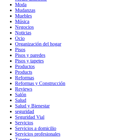
Moda
Mudanzas
Muebles
Música
Negocios
Noticias
Ocio
Organización del hogar
Pisos
Pisos y paredes
Pisos y tapetes
Productos
Products
Reformas
Reformas y Construcción
Reviews
Salón
Salud
Salud y Bienestar
seguridad
Seguridad Vial
Servicios
Servicios a domicilio
Servicios profesionales
Tapetes