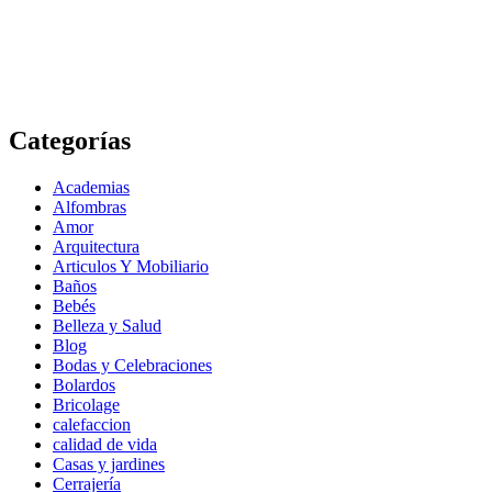
Categorías
Academias
Alfombras
Amor
Arquitectura
Articulos Y Mobiliario
Baños
Bebés
Belleza y Salud
Blog
Bodas y Celebraciones
Bolardos
Bricolage
calefaccion
calidad de vida
Casas y jardines
Cerrajería