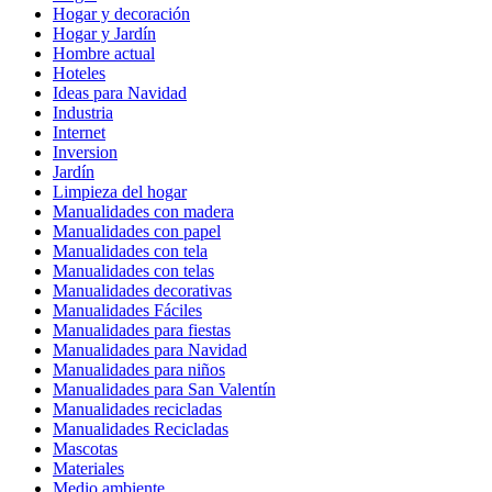
Hogar y decoración
Hogar y Jardín
Hombre actual
Hoteles
Ideas para Navidad
Industria
Internet
Inversion
Jardín
Limpieza del hogar
Manualidades con madera
Manualidades con papel
Manualidades con tela
Manualidades con telas
Manualidades decorativas
Manualidades Fáciles
Manualidades para fiestas
Manualidades para Navidad
Manualidades para niños
Manualidades para San Valentín
Manualidades recicladas
Manualidades Recicladas
Mascotas
Materiales
Medio ambiente