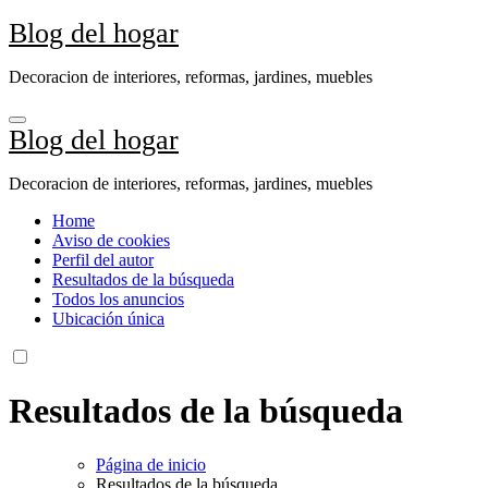
Ir
Blog del hogar
al
contenido
Decoracion de interiores, reformas, jardines, muebles
Blog del hogar
Decoracion de interiores, reformas, jardines, muebles
Home
Aviso de cookies
Perfil del autor
Resultados de la búsqueda
Todos los anuncios
Ubicación única
Resultados de la búsqueda
Página de inicio
Resultados de la búsqueda