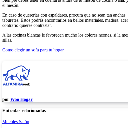
Siempre debes tener en cuenta la altura de tu mesón de cocina o isla, y
el mesón.
En caso de quererlas con espaldares, procura que no sean tan anchas,
taburetes. Estos podrás encontrarlos en bellos materiales, madera, ac
contrario quieres contrastar.
A las cocinas blancas le favorecen mucho los colores neones, si la me
sillas.
Navegación
Como elegir un sofá para tu hogar
de
entradas
por
Woo Hogar
Entradas relacionadas
Muebles
Salón