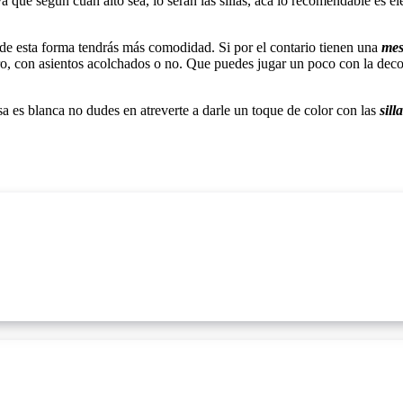
a que según cuan alto sea, lo serán las sillas, acá lo recomendable es el
 de esta forma tendrás más comodidad. Si por el contario tienen una
me
ero, con asientos acolchados o no. Que puedes jugar un poco con la deco
sa es blanca no dudes en atreverte a darle un toque de color con las
sill