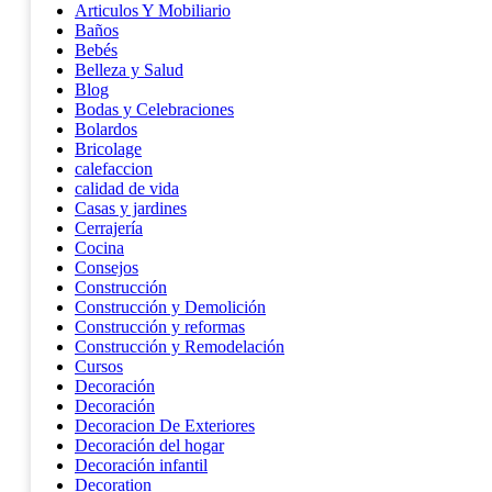
Articulos Y Mobiliario
Baños
Bebés
Belleza y Salud
Blog
Bodas y Celebraciones
Bolardos
Bricolage
calefaccion
calidad de vida
Casas y jardines
Cerrajería
Cocina
Consejos
Construcción
Construcción y Demolición
Construcción y reformas
Construcción y Remodelación
Cursos
Decoración
Decoración
Decoracion De Exteriores
Decoración del hogar
Decoración infantil
Decoration