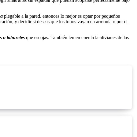
egir sillas altas sin espaldar que puedan acoparse perfectamente bajo
sa
plegable a la pared, entonces lo mejor es optar por pequeños
ración, y decidir si deseas que los tonos vayan en armonía o por el
as o taburetes
que escojas. También ten en cuenta la alivianes de las