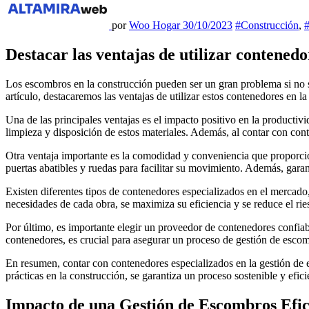
por
Woo Hogar
30/10/2023
#Construcción
,
#
Destacar las ventajas de utilizar contenedo
Los escombros en la construcción pueden ser un gran problema si no se gestionan adecuadamente. Por esta razón, contar con contenedores especializados es crucial para un proceso eficiente y seguro. En este
artículo, destacaremos las ventajas de utilizar estos contenedores en l
Una de las principales ventajas es el impacto positivo en la productiv
limpieza y disposición de estos materiales. Además, al contar con cont
Otra ventaja importante es la comodidad y conveniencia que proporcion
puertas abatibles y ruedas para facilitar su movimiento. Además, gara
Existen diferentes tipos de contenedores especializados en el mercado,
necesidades de cada obra, se maximiza su eficiencia y se reduce el ri
Por último, es importante elegir un proveedor de contenedores confiabl
contenedores, es crucial para asegurar un proceso de gestión de escom
En resumen, contar con contenedores especializados en la gestión de 
prácticas en la construcción, se garantiza un proceso sostenible y efic
Impacto de una Gestión de Escombros Efic