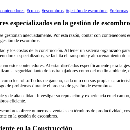
contenedores
,
#cubas
,
#escombros
,
#gestión de escombros
,
#reformas
res especializados en la gestión de escombro
a gestión de escombros.
idad y los costos de la construcción. Al tener un sistema organizado par
enedores especializados, se facilita el transporte y almacenamiento de l
an estos contenedores. Al estar diseñados específicamente para la gesti
ntizan la seguridad tanto de los trabajadores como del medio ambiente,
 como los roll-off o los de gancho, cada uno con sus propias característ
esgo de problemas durante el proceso de gestión de escombros.
e y de alta calidad. Investigar su reputación y experiencia en el campo,
bros eficiente.
escombros ofrece numerosas ventajas en términos de productividad, cost
iente en la gestión de escombros.
iente en la Construcción